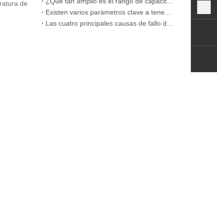
¿Qué tan amplio es el rango de capacitancia de los condensadores de película
ratura de
Existen varios parámetros clave a tener en cuenta al comprar condensadores de película CBB.
Las cuatro principales causas de fallo de los condensadores de película CBB