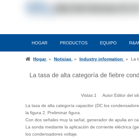
HOGAR
PRODUCTOS
EQUIPO
R&A
Hogar
»
Noticias
»
Industry information
»
La t
La tasa de alta categoría de fiebre con
Vistas:
1
Autor:Editor del si
La tasa de alta categoría capacitor (DC los condensadores
la figura 2. Preliminar figura.
Con dos señales muy la señal, generador de apulia en ca
La sonda mediante la aplicación de corriente eléctrica (
los condensadores voltaje.