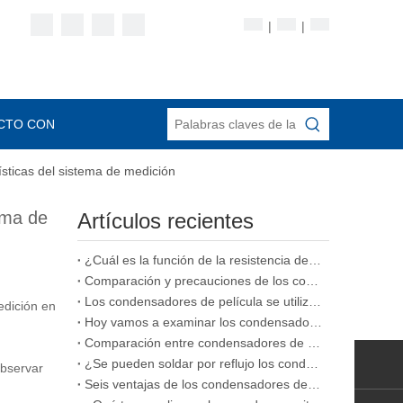
|
|
CTO CON
ísticas del sistema de medición
ema de
Artículos recientes
¿Cuál es la función de la resistencia de aislamiento en un condensador de película
Comparación y precauciones de los condensadores de película, condensadores cerámicos y condensadores electrolíticos.
Los condensadores de película se utilizan comúnmente en diversos tipos de condensadores
edición en
Hoy vamos a examinar los condensadores de película apilada.
Comparación entre condensadores de película y condensadores cerámicos
¿Se pueden soldar por reflujo los condensadores de película
observar
Seis ventajas de los condensadores de película