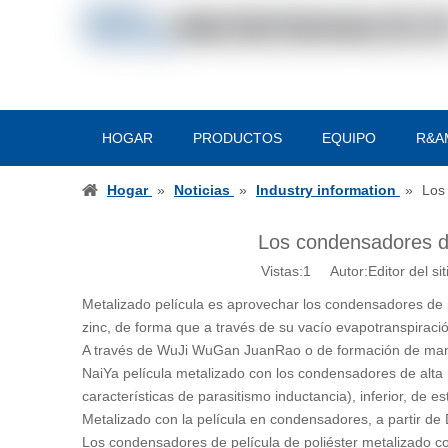
HOGAR
PRODUCTOS
EQUIPO
R&A
Hogar
»
Noticias
»
Industry information
»
Los
Los condensadores de
Vistas:
1
Autor:Editor del si
Metalizado película es aprovechar los condensadores de p
zinc, de forma que a través de su vacío evapotranspiración
A través de WuJi WuGan JuanRao o de formación de man
NaiYa película metalizado con los condensadores de alta r
características de parasitismo inductancia), inferior, de
Metalizado con la película en condensadores, a partir d
Los condensadores de película de poliéster metalizado c