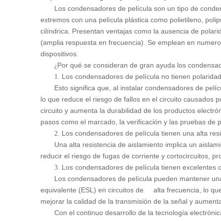
Los condensadores de película son un tipo de conden
extremos con una película plástica como polietileno, polip
cilíndrica. Presentan ventajas como la ausencia de polarid
(amplia respuesta en frecuencia). Se emplean en numeroso
dispositivos.
Por qué se consideran de gran ayuda los condensado
¿
Los condensadores de película no tienen polaridad
1.
Esto significa que, al instalar condensadores de pelí
lo que reduce el riesgo de fallos en el circuito causados
p
circuito y aumenta la durabilidad de los productos electr
pasos como el marcado, la verificación y las pruebas de po
Los condensadores de película tienen una alta resi
2.
Una alta resistencia de aislamiento implica un aisla
reducir el riesgo de fugas de corriente y cortocircuitos, 
Los condensadores de película tienen excelentes ca
3.
Los condensadores de película pueden mantener una b
equivalente (ESL) en circuitos de alta frecuencia, lo que 
mejorar la calidad de la transmisión de la señal y aumentar
Con el continuo desarrollo de la tecnología electróni