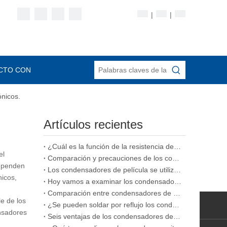
|
|
CTO CON
ónicos.
Artículos recientes
¿Cuál es la función de la resistencia de aislamiento en un condensador de película
el
Comparación y precauciones de los condensadores de película, condensadores cerámicos y condensadores electrolíticos.
dependen
Los condensadores de película se utilizan comúnmente en diversos tipos de condensadores
nicos,
Hoy vamos a examinar los condensadores de película apilada.
Comparación entre condensadores de película y condensadores cerámicos
e de los
¿Se pueden soldar por reflujo los condensadores de película
ensadores
Seis ventajas de los condensadores de película