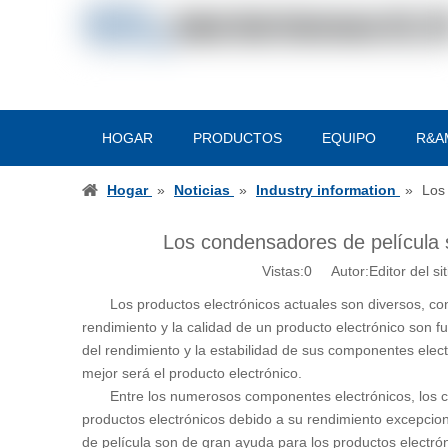
HOGAR
PRODUCTOS
EQUIPO
R&A
Hogar
»
Noticias
»
Industry information
»
Los
Los condensadores de película 
Vistas:
0
Autor:Editor del si
Los productos electrónicos actuales son diversos, c
rendimiento y la calidad de un producto electrónico son 
del rendimiento y la estabilidad de sus componentes elec
mejor será el producto electrónico.
Entre los numerosos componentes electrónicos, los c
productos electrónicos debido a su rendimiento excepcio
de película son de gran ayuda para los productos electrón