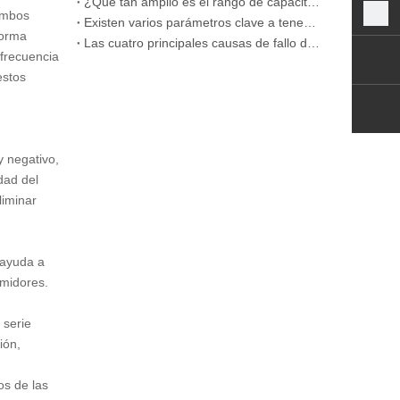
¿Qué tan amplio es el rango de capacitancia de los condensadores de película
ambos
Existen varios parámetros clave a tener en cuenta al comprar condensadores de película CBB.
forma
Las cuatro principales causas de fallo de los condensadores de película CBB
 frecuencia
estos
y negativo,
idad del
liminar
 ayuda a
umidores.
 serie
ión,
os de las