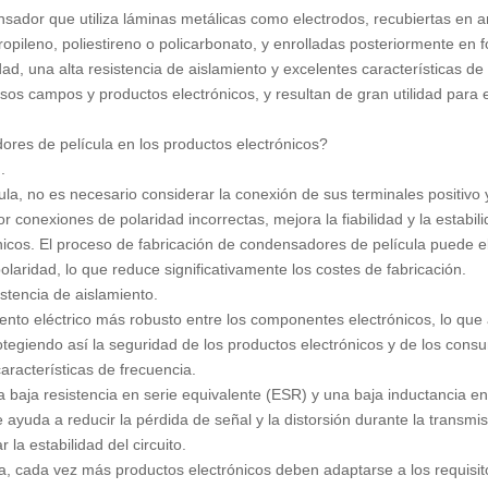
sador que utiliza láminas metálicas como electrodos, recubiertas en 
ropileno, poliestireno o policarbonato, y enrolladas posteriormente en 
ad, una alta resistencia de aislamiento y excelentes características de
s campos y productos electrónicos, y resultan de gran utilidad para 
res de película en los productos electrónicos?
.
cula, no es necesario considerar la conexión de sus terminales positivo 
or conexiones de polaridad incorrectas, mejora la fiabilidad y la estabil
ónicos. El proceso de fabricación de condensadores de película puede e
laridad, lo que reduce significativamente los costes de fabricación.
stencia de aislamiento.
miento eléctrico más robusto entre los componentes electrónicos, lo que
protegiendo así la seguridad de los productos electrónicos y de los cons
racterísticas de frecuencia.
aja resistencia en serie equivalente (ESR) y una baja inductancia en
ayuda a reducir la pérdida de señal y la distorsión durante la transmis
 la estabilidad del circuito.
ca, cada vez más productos electrónicos deben adaptarse a los requisit