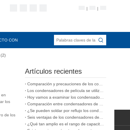
|
|
CTO CON
 (2)
Artículos recientes
Comparación y precauciones de los condensadores de película, condensadores cerámicos y condensadores electrolíticos.
Los condensadores de película se utilizan comúnmente en diversos tipos de condensadores
ó en
Hoy vamos a examinar los condensadores de película apilada.
ar los
Comparación entre condensadores de película y condensadores cerámicos
¿Se pueden soldar por reflujo los condensadores de película
ro de los
Seis ventajas de los condensadores de película
¿Qué tan amplio es el rango de capacitancia de los condensadores de película