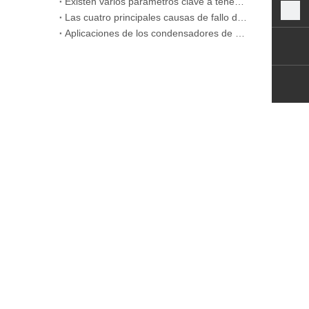
Existen varios parámetros clave a tener en cuenta al comprar condensadores de película CBB.
Las cuatro principales causas de fallo de los condensadores de película CBB
Aplicaciones de los condensadores de película metálica en la industria aeroespacial