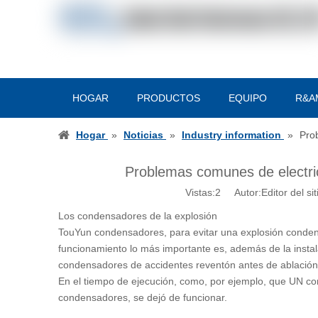
HOGAR
PRODUCTOS
EQUIPO
R&A
Hogar
»
Noticias
»
Industry information
»
Pro
Problemas comunes de electric
Vistas:
2
Autor:Editor del si
Los condensadores de la explosión
TouYun condensadores, para evitar una explosión condens
funcionamiento lo más importante es, además de la instala
condensadores de accidentes reventón antes de ablación
En el tiempo de ejecución, como, por ejemplo, que UN con
condensadores, se dejó de funcionar.