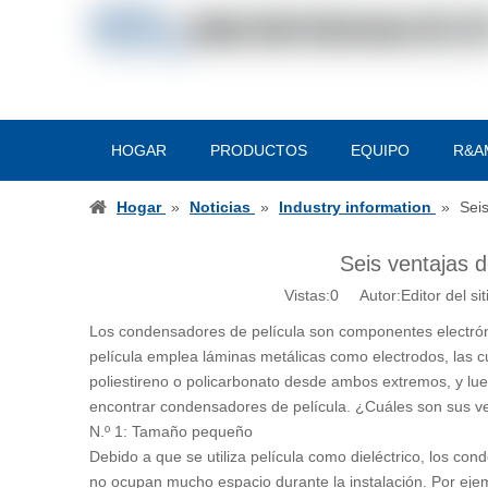
HOGAR
PRODUCTOS
EQUIPO
R&A
Hogar
»
Noticias
»
Industry information
»
Sei
Seis ventajas 
Vistas:
0
Autor:Editor del si
Los condensadores de película son componentes electrón
película emplea láminas metálicas como electrodos, las cu
poliestireno o policarbonato desde ambos extremos, y lue
encontrar condensadores de película. ¿Cuáles son sus 
N.º 1: Tamaño pequeño
Debido a que se utiliza película como dieléctrico, los c
no ocupan mucho espacio durante la instalación. Por ejem