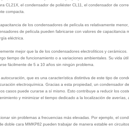
tura CL21X, el condensador de poliéster CL11, el condensador de corre
nte compacta.
capacitancia de los condensadores de película es relativamente menor,
nsadores de película pueden fabricarse con valores de capacitancia 
ía eléctrica.
lemente mejor que la de los condensadores electrolíticos y cerámicos.
rgo tiempo de funcionamiento o a variaciones ambientales. Su vida úti
zarse fácilmente de 5 a 10 años sin ningún problema.
tocuración, que es una característica distintiva de este tipo de cond
curación electroquímica. Gracias a esta propiedad, un condensador de
 casos puede curarse a sí mismo. Esto contribuye a reducir los cost
enimiento y minimizar el tiempo dedicado a la localización de averías,
onar sin problemas a frecuencias más elevadas. Por ejemplo, el con
e doble cara MMKP82 pueden trabajar de manera estable en circuitos