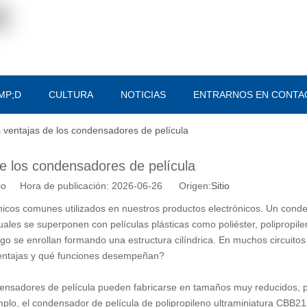
MP;D
CULTURA
NOTICIAS
ENTRARNOS EN CONTA
s ventajas de los condensadores de película
de los condensadores de película
tio Hora de publicación: 2026-06-26 Origen:
Sitio
icos comunes utilizados en nuestros productos electrónicos. Un cond
ales se superponen con películas plásticas como poliéster, polipropile
go se enrollan formando una estructura cilíndrica. En muchos circuit
ventajas y qué funciones desempeñan?
ondensadores de película pueden fabricarse en tamaños muy reducidos, p
plo, el condensador de película de polipropileno ultraminiatura CBB2