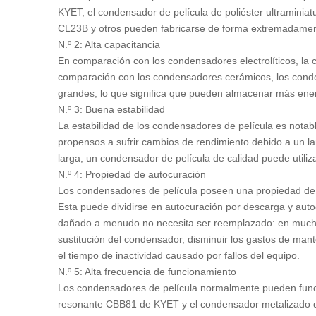
KYET, el condensador de película de poliéster ultraminia
CL23B y otros pueden fabricarse de forma extremadame
N.º 2: Alta capacitancia
En comparación con los condensadores electrolíticos, la 
comparación con los condensadores cerámicos, los conde
grandes, lo que significa que pueden almacenar más energ
N.º 3: Buena estabilidad
La estabilidad de los condensadores de película es notab
propensos a sufrir cambios de rendimiento debido a un la
larga; un condensador de película de calidad puede utili
N.º 4: Propiedad de autocuración
Los condensadores de película poseen una propiedad de au
Esta puede dividirse en autocuración por descarga y auto
dañado a menudo no necesita ser reemplazado: en muchos
sustitución del condensador, disminuir los gastos de mant
el tiempo de inactividad causado por fallos del equipo.
N.º 5: Alta frecuencia de funcionamiento
Los condensadores de película normalmente pueden funci
resonante CBB81 de KYET y el condensador metalizado d