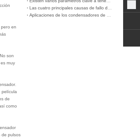
Existen varios parámetros clave a tener en cuenta al comprar condensadores de película CBB.
cción
Las cuatro principales causas de fallo de los condensadores de película CBB
Aplicaciones de los condensadores de película metálica en la industria aeroespacial
 pero en
más
 No son
l es muy
ensador.
 película
es de
 así como
densador
 de pulsos