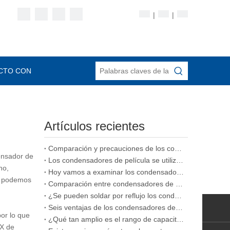
|
|
CTO CON
Artículos recientes
Comparación y precauciones de los condensadores de película, condensadores cerámicos y condensadores electrolíticos.
ensador de
Los condensadores de película se utilizan comúnmente en diversos tipos de condensadores
no,
Hoy vamos a examinar los condensadores de película apilada.
os podemos
Comparación entre condensadores de película y condensadores cerámicos
¿Se pueden soldar por reflujo los condensadores de película
Seis ventajas de los condensadores de película
or lo que
¿Qué tan amplio es el rango de capacitancia de los condensadores de película
1X de