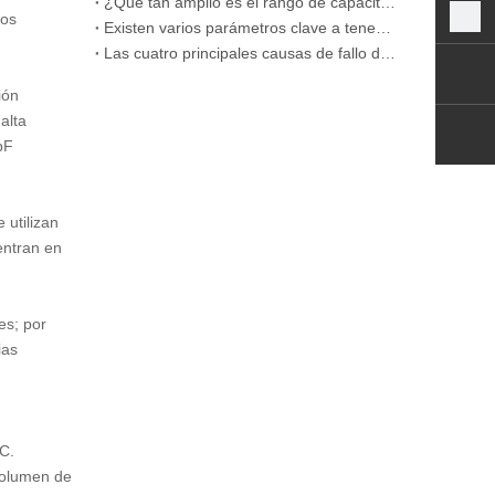
¿Qué tan amplio es el rango de capacitancia de los condensadores de película
ños
Existen varios parámetros clave a tener en cuenta al comprar condensadores de película CBB.
Las cuatro principales causas de fallo de los condensadores de película CBB
ión
alta
pF
 utilizan
entran en
es; por
ias
F
C.
volumen de