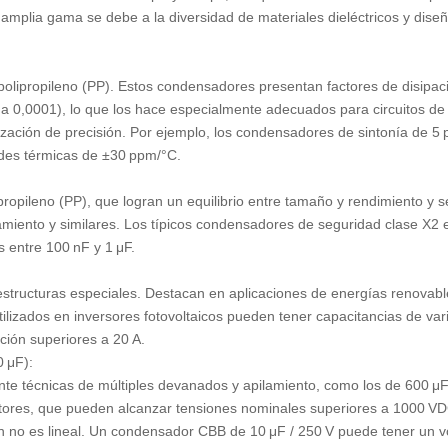
 amplia gama se debe a la diversidad de materiales dieléctricos y dise
o polipropileno (PP). Estos condensadores presentan factores de disipac
 0,0001), lo que los hace especialmente adecuados para circuitos de 
ización de precisión. Por ejemplo, los condensadores de sintonía de 5 
ades térmicas de ±30 ppm/°C.
ropileno (PP), que logran un equilibrio entre tamaño y rendimiento y se
amiento y similares. Los típicos condensadores de seguridad clase X2 
 entre 100 nF y 1 μF.
structuras especiales. Destacan en aplicaciones de energías renovabl
lizados en inversores fotovoltaicos pueden tener capacitancias de var
ción superiores a 20 A.
 μF):
te técnicas de múltiples devanados y apilamiento, como los de 600 μ
ores, que pueden alcanzar tensiones nominales superiores a 1000 VD
en no es lineal. Un condensador CBB de 10 μF / 250 V puede tener un 