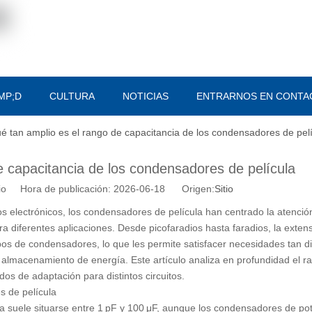
MP;D
CULTURA
NOTICIAS
ENTRARNOS EN CONTA
é tan amplio es el rango de capacitancia de los condensadores de pel
e capacitancia de los condensadores de película
tio Hora de publicación: 2026-06-18 Origen:
Sitio
 electrónicos, los condensadores de película han centrado la atenció
a diferentes aplicaciones. Desde picofaradios hasta faradios, la exten
os de condensadores, lo que les permite satisfacer necesidades tan d
 almacenamiento de energía. Este artículo analiza en profundidad el r
os de adaptación para distintos circuitos.
s de película
la suele situarse entre 1 pF y 100 μF, aunque los condensadores de po