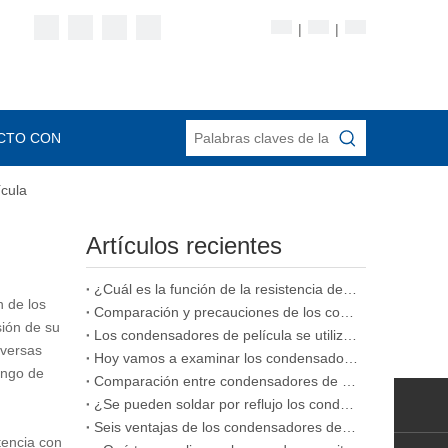
|
|
CTO CON
ícula
Artículos recientes
¿Cuál es la función de la resistencia de aislamiento en un condensador de película
n de los
Comparación y precauciones de los condensadores de película, condensadores cerámicos y condensadores electrolíticos.
sión de su
Los condensadores de película se utilizan comúnmente en diversos tipos de condensadores
iversas
Hoy vamos a examinar los condensadores de película apilada.
ango de
Comparación entre condensadores de película y condensadores cerámicos
¿Se pueden soldar por reflujo los condensadores de película
Seis ventajas de los condensadores de película
tencia con