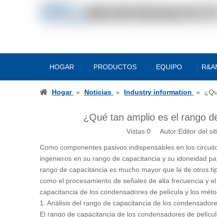
HOGAR
PRODUCTOS
EQUIPO
R&A
Hogar
»
Noticias
»
Industry information
»
¿Qu
¿Qué tan amplio es el rango d
Vistas:
0
Autor:Editor del si
Como componentes pasivos indispensables en los circuitos
ingenieros en su rango de capacitancia y su idoneidad par
rango de capacitancia es mucho mayor que la de otros tip
como el procesamiento de señales de alta frecuencia y el
capacitancia de los condensadores de película y los métod
1. Análisis del rango de capacitancia de los condensadore
El rango de capacitancia de los condensadores de pelícu