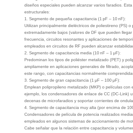
diseños especiales pueden alcanzar varios faradios. Esta
estructurales:
1. Segmento de pequeña capacitancia (1 pF – 10 nF):
Utilizan principalmente dieléctricos de poliestireno (PS) 
extremadamente bajos (valores de DF que pueden llegar a
frecuencia, circuitos resonantes y aplicaciones de tempor
empleados en circuitos de RF pueden alcanzar estabilid
2. Segmento de capacitancia media (10 nF – 1 μF):
Predominan los tipos de poliéster metalizado (PET) y polip
ampliamente en aplicaciones generales de filtrado, acopl
este rango, con capacitancias normalmente comprendidas
3. Segmento de gran capacitancia (1 μF – 100 μF):
Emplean polipropileno metalizado (MKP) o películas con e
ejemplo, los condensadores de enlace de CC (DC‑Link) uti
decenas de microfaradios y soportar corrientes de ondula
4. Segmento de capacitancia muy alta (por encima de 100
Condensadores de película de potencia realizados median
empleados en algunos sistemas de accionamiento de mot
Cabe señalar que la relación entre capacitancia y volum